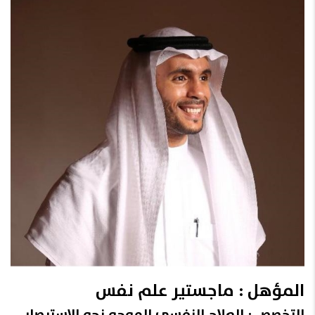
المؤهل : ماجستير علم نفس