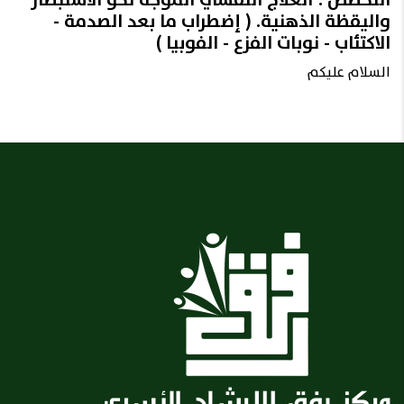
التخصص : العلاج النفسي الموجه نحو الاستبصار
واليقظة الذهنية. ( إضطراب ما بعد الصدمة -
الاكتئاب - نوبات الفزع - الفوبيا )
السلام عليكم