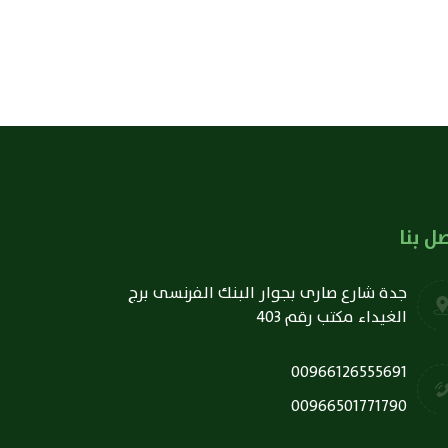
ل بنا
جدة شارع صارى بجوار البنك الفرنسى برج
الغيداء مكتب رقم 403
00966126555691
00966501771790